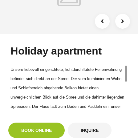
großzügiges Gelände mit kleinem Strand und diversen
Sitzgelegenheiten, Grillplatz, kostenfreie PKW Stellplätze
Holiday apartment
Unsere liebevoll eingerichtete, lichtdurchflutete Ferienwohnung
befindet sich direkt an der Spree. Der vom kombinierten Wohn-
und Schlafbereich abgehende Balkon bietet einen
unvergleichlichen Blick auf die Spree und die dahinter liegenden
Spreeauen. Der Fluss lädt zum Baden und Paddeln ein, unser
Kanuverleih befindet sich direkt vor Ort. Die separate Küche
verfügt über einen kleinen Essplatz. Aufgrund seiner Lage eignet
BOOK ONLINE
INQUIRE
sich die Ferienwohnung für Wasserwanderer, aber auch für