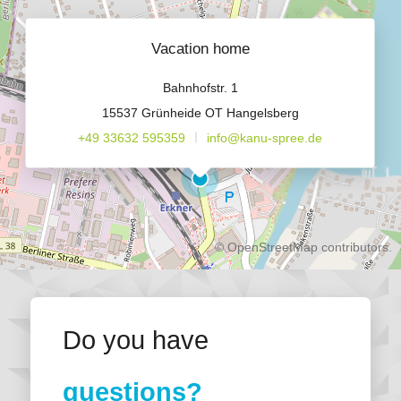
diversen Sitzgelegenheiten, Grillplatz, kostenfreie PKW
Vacation home
Stellplätze
Bahnhofstr. 1
15537 Grünheide OT Hangelsberg
+49 33632 595359
info@kanu-spree.de
©
OpenStreetMap
contributors.
Do you have
questions?