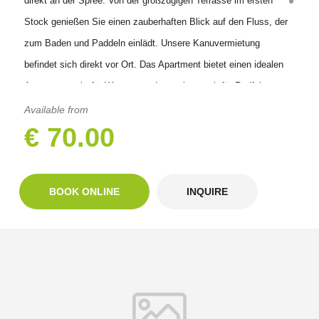
direkt an der Spree. Von der großzügigen Terrasse im ersten
Stock genießen Sie einen zauberhaften Blick auf den Fluss, der
zum Baden und Paddeln einlädt. Unsere Kanuvermietung
befindet sich direkt vor Ort. Das Apartment bietet einen idealen
Ausgangspunkt für Wasserwanderer, aber auch für Radfahrer
(Spreeradweg) und Wanderer (66 Seen Wanderweg). Zum
Available from
€ 70.00
Bahnhof Hangelsberg sind es ca. 10 Minuten zu Fuß. Die RE 1
verkehrt stündlich in Richtung Berlin und
Frankfurt/Oder.Ausstattung:Größe: Kombinierter Wohn -und
BOOK ONLINE
INQUIRE
Schlafraum mit Küchenzeile 31 qm, Terrasse 20 qmAusstattung
Küche: Herd (4 Platten), Backofen, Mikrowelle,
Kühlschrank,Wasserkocher, KaffeekapselmaschieneAusstattung
Wohnraum: Doppelbett, Fernseher, FrühstückstischAusstattung
Duschbad: Föhn, ToilettenpapierAusstattung Terrasse: 2
Deckchairs mit Polstern, Esstisch mit 4 StühlenAußenanlage: