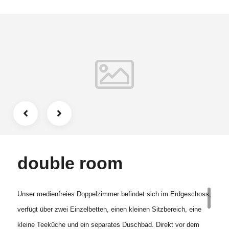
Radfahrer (Spreeradweg) und Wanderer (66 Seen Wanderweg).
Zum Bahnhof Hangelsberg sind es ca. 10 Minuten zu Fuß, von
dort verkehrt stündlich der RE 1 Richtung Berlin und
Frankfurt/Oder.Ausstattung:Ausstattung Küche: Herd (4 Platten),
Backofen, Kühlschrank,Wasserkocher, Jacobs
KaffeekapselmaschieneAusstattung Wohnraum: Doppelbett,
Fernseher, Sitzecke, SchlafsofaAusstattung Duschbad: Föhn,
ToilettenpapierAusstattung Balkon: Esstisch mit 4 Stühlen
double room
Unser medienfreies Doppelzimmer befindet sich im Erdgeschoss,
verfügt über zwei Einzelbetten, einen kleinen Sitzbereich, eine
kleine Teeküche und ein separates Duschbad. Direkt vor dem